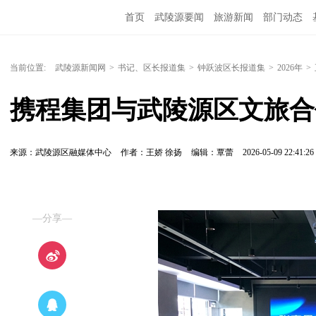
首页
武陵源要闻
旅游新闻
部门动态
当前位置:
武陵源新闻网
>
书记、区长报道集
>
钟跃波区长报道集
>
2026年
>
携程集团与武陵源区文旅合
来源：​武陵源区融媒体中心
作者：王娇 徐扬
编辑：覃蕾
2026-05-09 22:41:26
—分享—