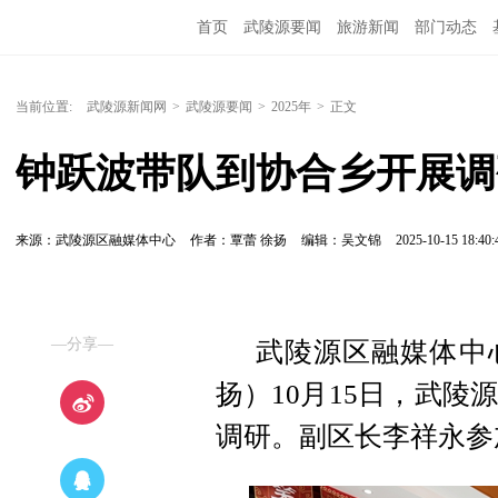
首页
武陵源要闻
旅游新闻
部门动态
当前位置:
武陵源新闻网
>
武陵源要闻
>
2025年
>
正文
钟跃波带队到协合乡开展调
来源：武陵源区融媒体中心
作者：覃蕾 徐扬
编辑：吴文锦
2025-10-15 18:40:
—分享—
武陵源区融媒体中心
扬）10月15日，武
调研。副区长李祥永参