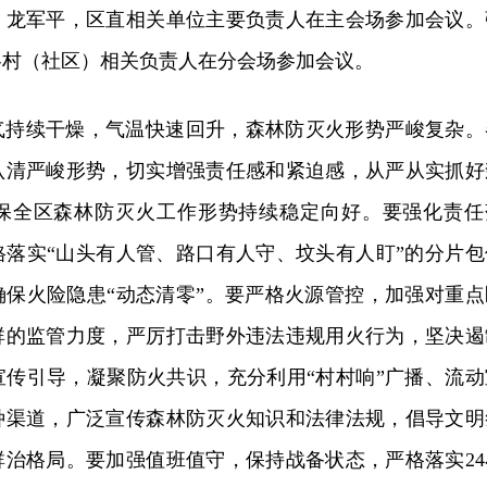
、龙军平，区直相关单位主要负责人在主会场参加会议。
各村（社区）相关负责人在分会场参加会议。
气持续干燥，气温快速回升，森林防灭火形势严峻复杂。
认清严峻形势，切实增强责任感和紧迫感，从严从实抓好
保全区森林防灭火工作形势持续稳定向好。要强化责任
格落实“山头有人管、路口有人守、坟头有人盯”的分片包
确保火险隐患“动态清零”。要严格火源管控，加强对重点
群的监管力度，严厉打击野外违法违规用火行为，坚决遏
宣传引导，凝聚防火共识，充分利用“村村响”广播、流动
种渠道，广泛宣传森林防灭火知识和法律法规，倡导文明
群治格局。要加强值班值守，保持战备状态，严格落实24