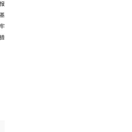
报
基
牢
措