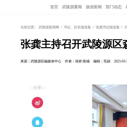
首页
武陵源要闻
旅游新闻
部门动态
当前位置:
武陵源新闻网
>
书记、区长报道集
>
张龚书记报道集
>
2
张龚主持召开武陵源区
来源：武陵源区融媒体中心
作者：张婷 陈城
编辑：毛娟
2025-03-
—分享—