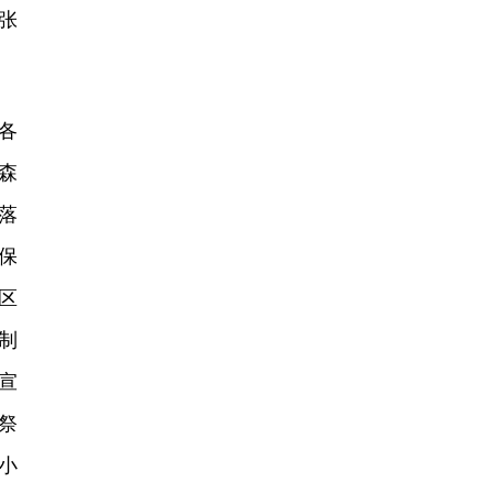
张
各
森
落
保
区
制
宣
祭
小