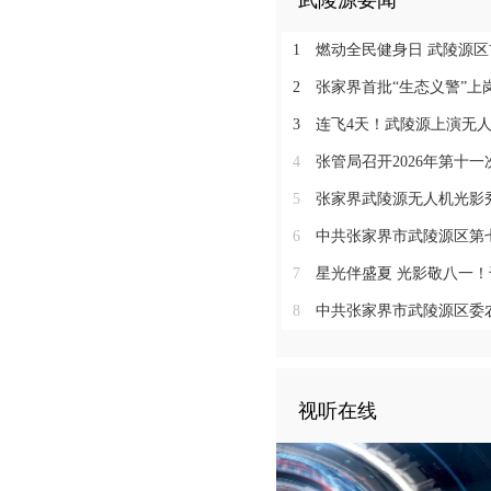
武陵源要闻
1
燃动全民健身日 武陵源区首届景BA“杨家界索
2
张家界首批“生态义警”上岗 筑牢
3
连飞4天！武陵源上演无人机光影秀
4
张管局召开2026年第十
5
张家界武陵源无人机光影秀出圈 夜经济激活
6
中共张家界市武陵源区第七届委员会2026
7
星光伴盛夏 光影敬八一！千架无人机
8
中共张家界市武陵源区委农村工作
视听在线