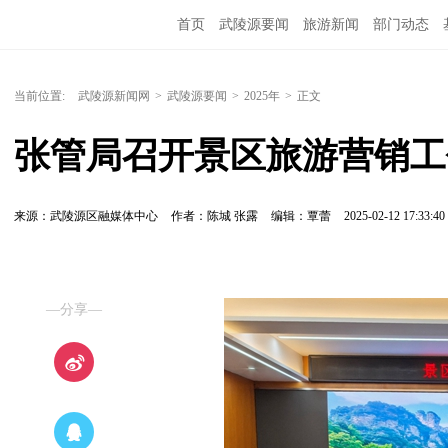
首页
武陵源要闻
旅游新闻
部门动态
当前位置:
武陵源新闻网
>
武陵源要闻
>
2025年
>
正文
张管局召开景区旅游营销工
来源：​武陵源区融媒体中心
作者：陈城 张露
编辑：覃蕾
2025-02-12 17:33:40
—分享—