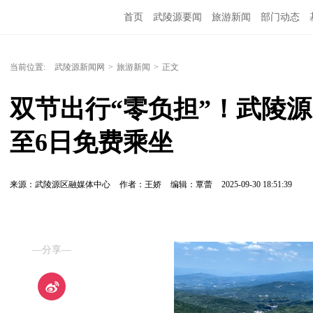
首页
武陵源要闻
旅游新闻
部门动态
当前位置:
武陵源新闻网
>
旅游新闻
>
正文
双节出行“零负担”！武陵源区
至6日免费乘坐
来源：​武陵源区融媒体中心
作者：王娇
编辑：覃蕾
2025-09-30 18:51:39
—分享—