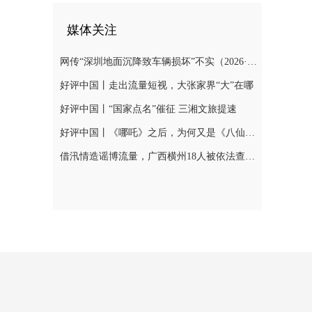
媒体关注
网传“深圳地面沉降致车辆损坏”不实（2026·08·06）
好评中国丨走出流量短视，大张家界“大”在哪
好评中国丨“国家点名”催征 三湘文旅提速
好评中国丨《哪吒》之后，为何又是《八仙！》？
借汛情造谣博流量，广西横州18人被依法查处（2026·08·05）