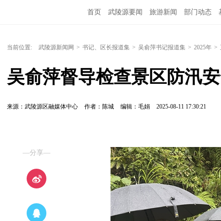
首页
武陵源要闻
旅游新闻
部门动态
当前位置:
武陵源新闻网
>
书记、区长报道集
>
吴俞萍书记报道集
>
2025年
>
吴俞萍督导检查景区防汛安
来源：武陵源区融媒体中心
作者：陈城
编辑：毛娟
2025-08-11 17:30:21
—分享—