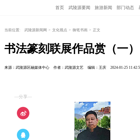
首页
武陵源要闻
旅游新闻
部门动态
当前位置:
武陵源新闻网
>
文化视点
>
御笔书画
>
正文
书法篆刻联展作品赏（一）
来源：​武陵源区融媒体中心
作者：武陵源文艺
编辑：王庆
2024-01-25 11:42:
—分享—