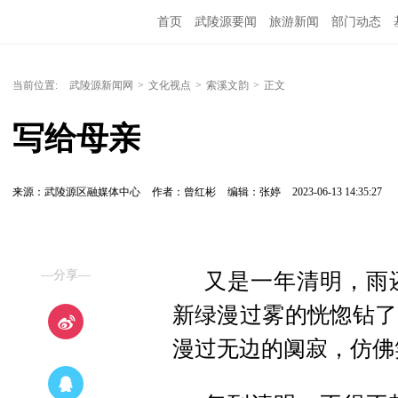
首页
武陵源要闻
旅游新闻
部门动态
当前位置:
武陵源新闻网
>
文化视点
>
索溪文韵
>
正文
写给母亲
来源：武陵源区融媒体中心
作者：曾红彬
编辑：张婷
2023-06-13 14:35:27
—分享—
又是一年清明，雨
新绿漫过雾的恍惚钻了
漫过无边的阒寂，仿佛