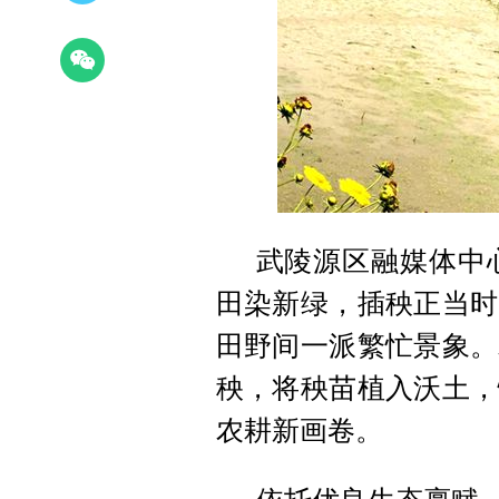
武陵源区融媒体中心
田染新绿，插秧正当时
田野间一派繁忙景象。
秧，将秧苗植入沃土，
农耕新画卷。