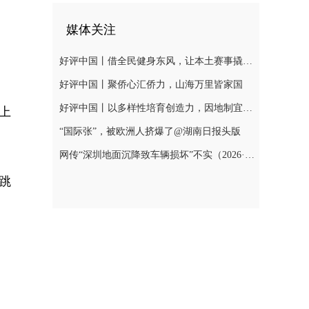
媒体关注
好评中国丨借全民健身东风，让本土赛事撬动消费新增长
好评中国丨聚侨心汇侨力，山海万里皆家国
好评中国丨以多样性培育创造力，因地制宜发展新质生产力
上
“国际张”，被欧洲人挤爆了@湖南日报头版
网传“深圳地面沉降致车辆损坏”不实（2026·08·06）
跳