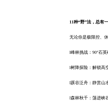
11种“野”法，总有
无论你是极限控、休
l峰林挑战：90°石
l树降探险：解锁高
l蹊谷泛舟：静赏山
l森林秋千：荡进峡