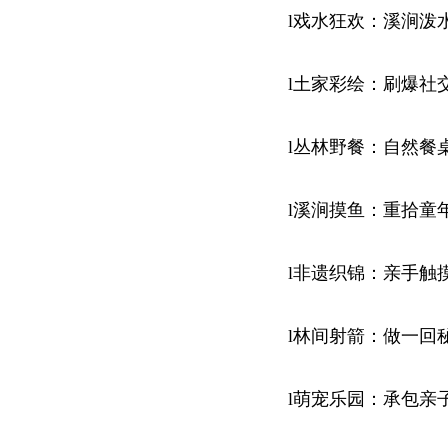
l戏水狂欢：溪涧泼
l土家彩绘：刷爆社
l丛林野餐：自然餐
l溪涧摸鱼：重拾童
l非遗织锦：亲手触
l林间射箭：做一回
l萌宠乐园：承包亲