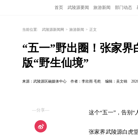
首页
武陵源要闻
旅游新闻
部门动态
当前位置:
武陵源新闻网
>
旅游新闻
>
正文
“五一”野出圈！张家界
版“野生仙境”
来源：武陵源区融媒体中心
作者：李欣雨 毛乾
编辑：吴文锦
2026
—分享—
这个“五一”，告别“
张家界武陵源白虎堂