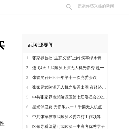
实
武陵源要闻
1
张家界首批“生态义警”上岗 筑牢绿水青山“防护网”
2
连飞4天！武陵源上演无人机光影秀 赴一场峰林夜色之约
3
张管局召开2026年第十一次党委会议
4
张家界武陵源无人机光影秀出圈 夜经济激活山水“第二增长曲线”
5
中共张家界市武陵源区第七届委员会2026年第1次常委会会议召开
6
星光伴盛夏 光影敬八一！千架无人机点亮武陵源峰林夜空
7
中共张家界市武陵源区委农村工作领导小组会议召开
性
8
区领导看望慰问武陵源一中高考优秀学子