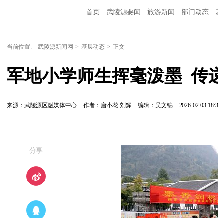
首页
武陵源要闻
旅游新闻
部门动态
当前位置:
武陵源新闻网
>
基层动态
>
正文
军地小学师生挥毫泼墨  传
来源：武陵源区融媒体中心
作者：唐小花 刘辉
编辑：吴文锦
2026-02-03 18:3
—分享—