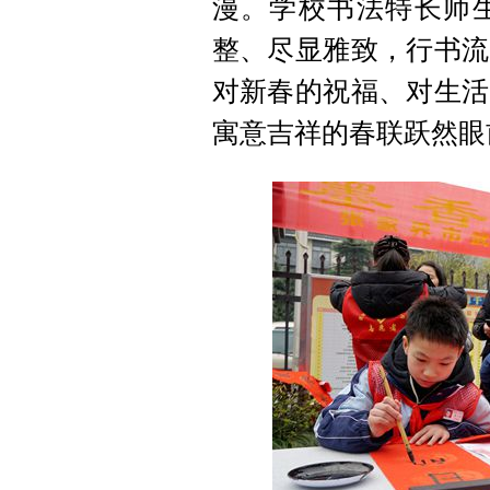
漫。学校书法特长师
整、尽显雅致，行书流
对新春的祝福、对生活
寓意吉祥的春联跃然眼