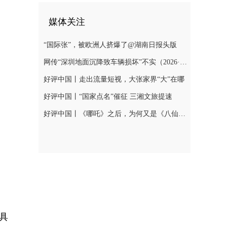
媒体关注
“国际张”，被欧洲人挤爆了@湖南日报头版
网传“深圳地面沉降致车辆损坏”不实（2026·08·06）
好评中国丨走出流量短视，大张家界“大”在哪
好评中国丨“国家点名”催征 三湘文旅提速
好评中国丨《哪吒》之后，为何又是《八仙！》？
具