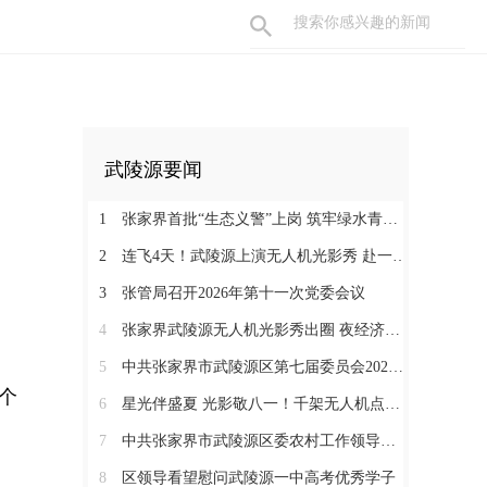
武陵源要闻
1
张家界首批“生态义警”上岗 筑牢绿水青山“防护网”
2
连飞4天！武陵源上演无人机光影秀 赴一场峰林夜色之约
3
张管局召开2026年第十一次党委会议
4
张家界武陵源无人机光影秀出圈 夜经济激活山水“第二增长曲线”
5
中共张家界市武陵源区第七届委员会2026年第1次常委会会议召开
个
6
星光伴盛夏 光影敬八一！千架无人机点亮武陵源峰林夜空
7
中共张家界市武陵源区委农村工作领导小组会议召开
8
区领导看望慰问武陵源一中高考优秀学子