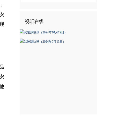
，
安
视听在线
现
品
安
他