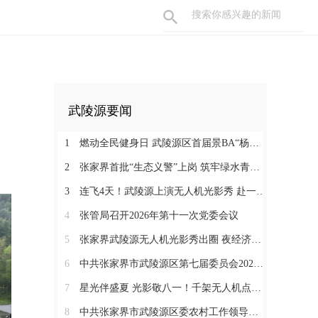
武陵源要闻
1
燃动全民健身日 武陵源区首届景BA“杨家界索道杯”篮球联赛正式开赛
2
张家界首批“生态义警”上岗 筑牢绿水青山“防护网”
3
连飞4天！武陵源上演无人机光影秀 赴一场峰林夜色之约
4
张管局召开2026年第十一次党委会议
5
张家界武陵源无人机光影秀出圈 夜经济激活山水“第二增长曲线”
6
中共张家界市武陵源区第七届委员会2026年第1次常委会会议召开
7
星光伴盛夏 光影敬八一！千架无人机点亮武陵源峰林夜空
8
中共张家界市武陵源区委农村工作领导小组会议召开