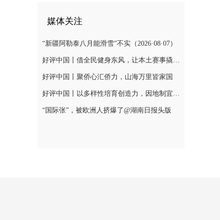
媒体关注
“新疆阿勒泰八月能滑雪”不实（2026·08·07）
好评中国丨借全民健身东风，让本土赛事撬动消费新增长
好评中国丨聚侨心汇侨力，山海万里皆家国
好评中国丨以多样性培育创造力，因地制宜发展新质生产力
“国际张”，被欧洲人挤爆了@湖南日报头版