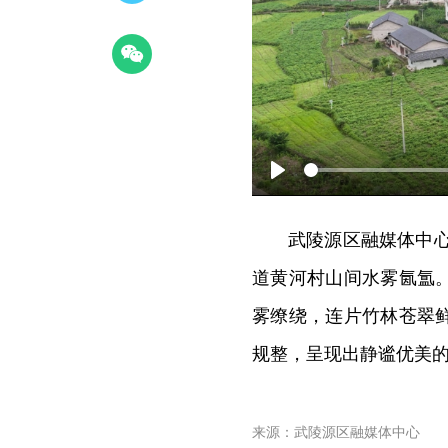
Play
武陵源区融媒体中心
道黄河村山间水雾氤氲
雾缭绕，连片竹林苍翠
规整，呈现出静谧优美
来源：武陵源区融媒体中心