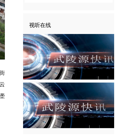
视听在线
nter
ullscreen
街
云
垄