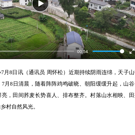
Play
00:54
E
f
7月8日讯（通讯员 周怀松）近期持续阴雨连绵，天子山
。7月8日清晨，随着阵阵鸡鸣破晓、朝阳缓缓升起，山谷
鲜亮，田间荞麦长势喜人、排布整齐。村落山水相映、田
的乡村自然风光。