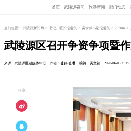
首页
武陵源要闻
旅游新闻
部门动态
当前位置:
武陵源新闻网
>
书记、区长报道集
>
吴俞萍书记报道集
>
2026年
>
武陵源区召开争资争项暨作
来源：武陵源区融媒体中心
作者：张婷 张琳
编辑：吴文锦
2026-06-03 21:19:
—分享—