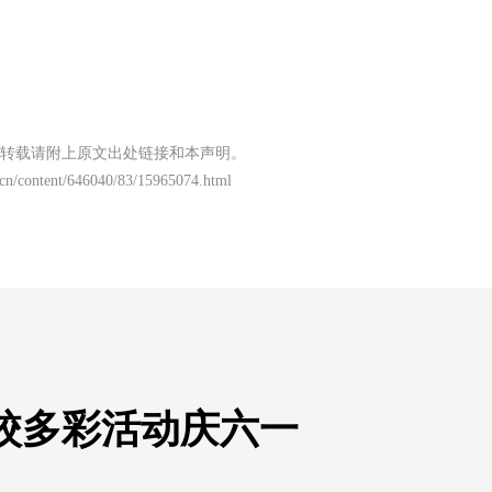
转载请附上原文出处链接和本声明。
cn/content/646040/83/15965074.html
校多彩活动庆六一