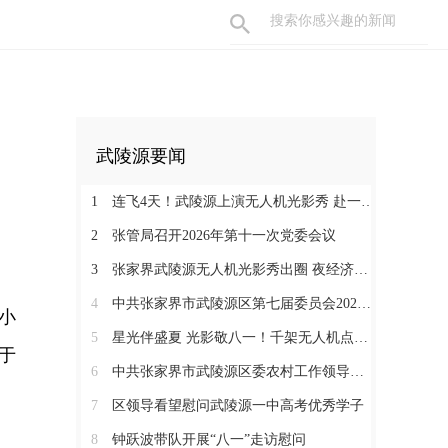
武陵源要闻
1
连飞4天！武陵源上演无人机光影秀 赴一场峰林夜色之约
2
张管局召开2026年第十一次党委会议
3
张家界武陵源无人机光影秀出圈 夜经济激活山水“第二增长曲线”
4
中共张家界市武陵源区第七届委员会2026年第1次常委会会议召开
小
5
星光伴盛夏 光影敬八一！千架无人机点亮武陵源峰林夜空
于
6
中共张家界市武陵源区委农村工作领导小组会议召开
7
区领导看望慰问武陵源一中高考优秀学子
8
钟跃波带队开展“八一”走访慰问