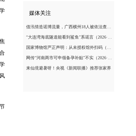
学
媒体关注
借汛情造谣博流量，广西横州18人被依法查处（2026·08·05）
“大连湾海底隧道能看到鲨鱼”系谣言（2026·08·04）
焦
国家博物馆严正声明：从未授权馆外扫码（2026·08·03）
合
网传“河南两市可申领备孕补贴”不实（2026·07·31）
学
来仙境避暑呀！央视《新闻联播》推荐张家界
风
节