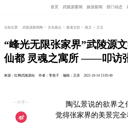
首页
武陵源要闻
旅游新闻
部门动态
当前位置:
武陵源新闻网
>
文化视点
>
索溪文韵
>
散文
>
正文
“峰光无限张家界”武陵源
仙都 灵魂之寓所 ——叩访
来源：红网武陵源站
作者：李燕子
编辑：王庆
2021-10-14 13:05:40
—分享—
陶弘景说的欲界之
觉得张家界的美景完全