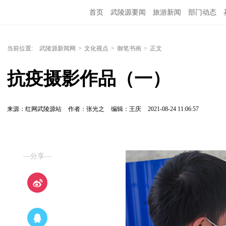
首页
武陵源要闻
旅游新闻
部门动态
当前位置:
武陵源新闻网
>
文化视点
>
御笔书画
>
正文
抗疫摄影作品（一）
来源：红网武陵源站
作者：张光之
编辑：王庆
2021-08-24 11:06:57
—分享—