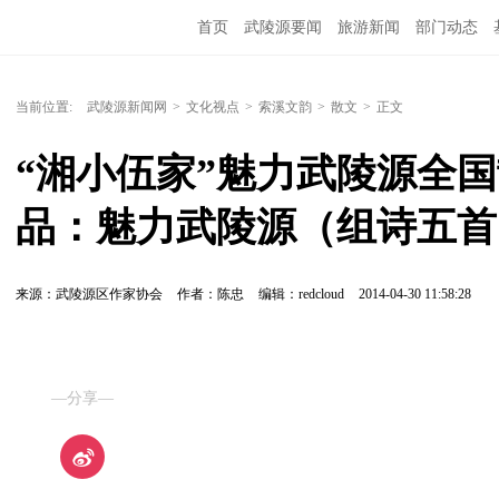
首页
武陵源要闻
旅游新闻
部门动态
当前位置:
武陵源新闻网
>
文化视点
>
索溪文韵
>
散文
>
正文
“湘小伍家”魅力武陵源全国
品：魅力武陵源（组诗五首
来源：武陵源区作家协会
作者：陈忠
编辑：redcloud
2014-04-30 11:58:28
—分享—