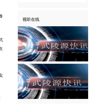
眷
视听在线
武
次
，
实
家