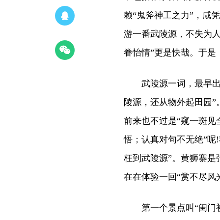
赖“鬼斧神工之力”，咸
游一番武陵源，不失为人
眷怡情”更是快哉。于是
武陵源一词，最早出自
陵源，还从物外起田园”
前来也不过是“窥一斑见
悟；认真对句不无绝”呢
枉到武陵源”。黄狮寨是
在在体验一回“赏不尽风
第一个景点叫“闺门初