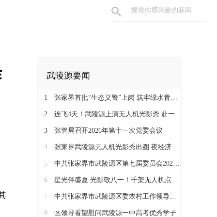
作
武陵源要闻
1
张家界首批“生态义警”上岗 筑牢绿水青山“防护网”
2
连飞4天！武陵源上演无人机光影秀 赴一场峰林夜色之约
3
张管局召开2026年第十一次党委会议
4
张家界武陵源无人机光影秀出圈 夜经济激活山水“第二增长曲线”
5
中共张家界市武陵源区第七届委员会2026年第1次常委会会议召开
县
6
星光伴盛夏 光影敬八一！千架无人机点亮武陵源峰林夜空
其
7
中共张家界市武陵源区委农村工作领导小组会议召开
8
区领导看望慰问武陵源一中高考优秀学子