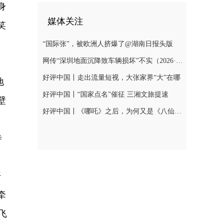
身
媒体关注
笑
“国际张”，被欧洲人挤爆了@湖南日报头版
网传“深圳地面沉降致车辆损坏”不实（2026·08·06）
好评中国丨走出流量短视，大张家界“大”在哪
地
好评中国丨“国家点名”催征 三湘文旅提速
壁
好评中国丨《哪吒》之后，为何又是《八仙！》？
寺
，
开
牵
飞