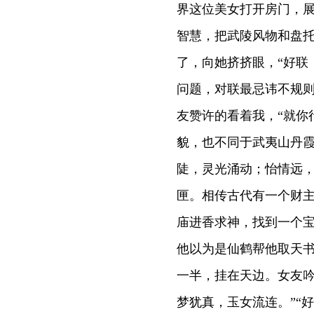
界这位美女打开房门，展
智慧，把武陵风物和盘托
了，向她挤挤眼，“好联
问题，对联最忌讳不规则
友赞许的看着我，“就你
貌，也不同于武夷山丹霞
陡，灵光涌动；怡情远，
匣。相传古代有一个财
庙进香求神，找到一个
他以为是仙鹤帮他取天书
一半，挂在天边。女友吟
梦犹真，玉女流连。”“