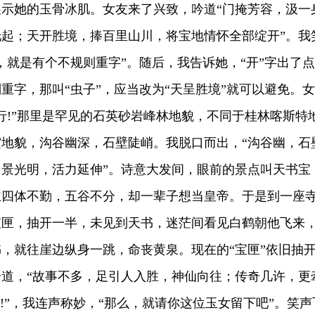
示她的玉骨冰肌。女友来了兴致，吟道“门掩芳容，汲一
起；天开胜境，捧百里山川，将宝地情怀全部绽开”。我
，就是有个不规则重字”。随后，我告诉她，“开”字出了点
重字，那叫“虫子”，应当改为“天呈胜境”就可以避免。女
行!”那里是罕见的石英砂岩峰林地貌，不同于桂林喀斯特
地貌，沟谷幽深，石壁陡峭。我脱口而出，“沟谷幽，石
景光明，活力延伸”。诗意大发间，眼前的景点叫天书宝
主四体不勤，五谷不分，却一辈子想当皇帝。于是到一座
宝匣，抽开一半，未见到天书，迷茫间看见白鹤朝他飞来
，就往崖边纵身一跳，命丧黄泉。现在的“宝匣”依旧抽
道，“故事不多，足引人入胜，神仙向往；传奇几许，更
好!”，我连声称妙，“那么，就请你这位玉女留下吧”。笑声