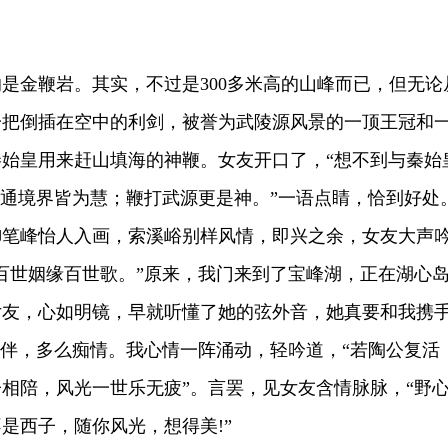
金鞭岩。其实，不过是300多米高的山峰而已，但无论
一把倒插在空中的利剑，被誉为武陵源风景的一顶王冠和
始皇用来赶山填海的神鞭。女友开口了，“想不到与秦始
心通境界皆为慧；鞭打武源更是神。”一语点睛，恰到好处
御笔峰怡人入画，索溪峪别样风情，即兴之余，女友大声
百世姻缘百世歌。”原来，我门来到了宝峰湖，正在湖心
女友，心如明镜，早就听懂了她的弦外音，她真要和我携
相伴，多么痴情。我心情一阵涌动，轻吟道，“若陶公复活
相陪，风光一世乐无疲”。言罢，见女友含情脉脉，“野
是西子，随你风光，想得美!”