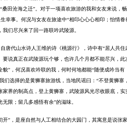
凭“桑田沧海之迁”。对于一项喜欢旅游的我和女友来说，畅
生幸事。何况与女友在旅途中“相印心心心相印；怡情眷
，我们尽兴来了回一路联吟武陵源。
唐代山水诗人王维的诗《桃源行》，诗中有“居人共住
。要说真正在武陵源玩个够，也许几个月都不能尽兴，此
全貌”，何况喜欢吟联的我，何时何地都能“随便成吟当有
!我们选择的是黄狮寨旅游线，当地民谣曰：“不登黄狮寨
张家界的制高点，登上黄狮寨，武陵源风光尽收眼底，实
光无限；留几多感悟有余”的滋味。
开”，是座自然与人工相结合的大园门，其寓意是说张