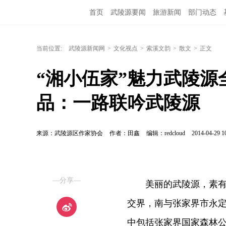
首页
武陵源要闻
旅游新闻
部门动态
当前位置:
武陵源新闻网
>
文化视点
>
索溪文韵
>
散文
>
正文
“湘小伍家”魅力武陵源
品：一路联吟武陵源
来源：武陵源区作家协会
作者：田鑫
编辑：redcloud
2014-04-29 1
—分享—
美丽的武陵源，素有“
交界，南与张家界市永定
中包括张家界国家森林