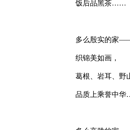
饭后品黑茶……
多么殷实的家—
织锦美如画，
葛根、岩耳、野山
品质上乘誉中华