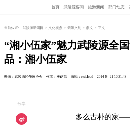
首页
武陵源要闻
旅游新闻
部门动态
当前位置:
武陵源新闻网
>
文化视点
>
索溪文韵
>
散文
>
正文
“湘小伍家”魅力武陵源全国
品：湘小伍家
来源：武陵源区作家协会
作者：王荫昌
编辑：redcloud
2014-04-21 16:31:48
—分享—
多么古朴的家—