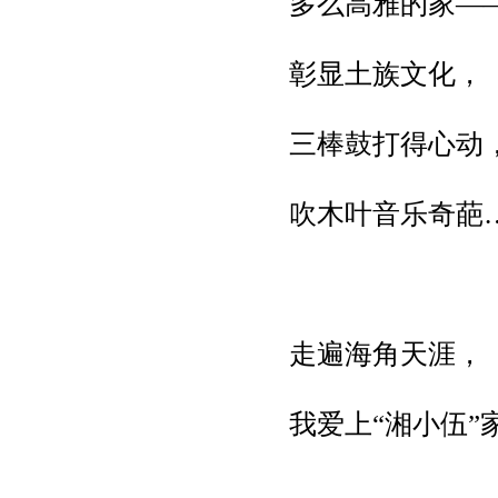
多么高雅的家—
彰显土族文化，
三棒鼓打得心动
吹木叶音乐奇葩
走遍海角天涯，
我爱上“湘小伍”