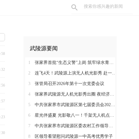
武陵源要闻
0:58
1
张家界首批“生态义警”上岗 筑牢绿水青山“防护网”
3:32
2
连飞4天！武陵源上演无人机光影秀 赴一场峰林夜色之约
3
张管局召开2026年第十一次党委会议
7:56
4
张家界武陵源无人机光影秀出圈 夜经济激活山水“第二增长曲线”
1:57
5
中共张家界市武陵源区第七届委员会2026年第1次常委会会议召开
6
星光伴盛夏 光影敬八一！千架无人机点亮武陵源峰林夜空
8:23
7
中共张家界市武陵源区委农村工作领导小组会议召开
7:30
8
区领导看望慰问武陵源一中高考优秀学子