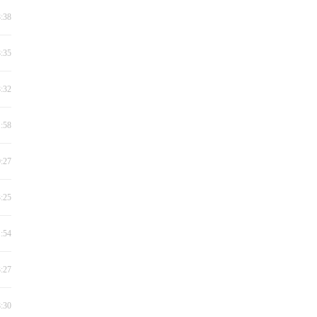
8:38
8:35
8:32
1:58
0:27
3:25
1:54
3:27
8:30