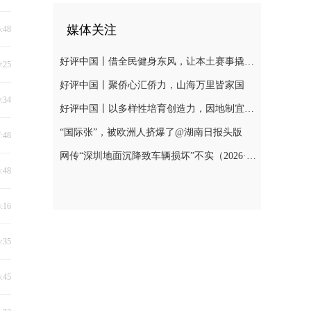
媒体关注
6:48
好评中国丨借全民健身东风，让本土赛事撬动消费新增长
9:25
好评中国丨聚侨心汇侨力，山海万里皆家国
9:34
好评中国丨以多样性培育创造力，因地制宜发展新质生产力
“国际张”，被欧洲人挤爆了@湖南日报头版
7:48
网传“深圳地面沉降致车辆损坏”不实（2026·08·06）
5:48
8:16
5:35
6:45