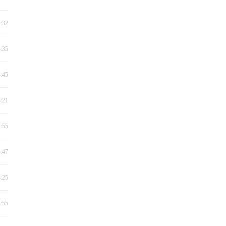
4:32
4:35
3:45
3:21
2:55
5:47
8:25
4:55