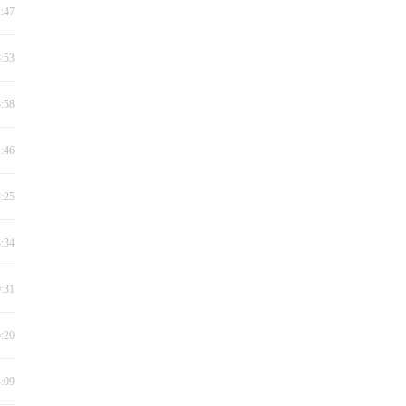
2:47
8:53
3:58
1:46
8:25
3:34
0:31
5:20
4:09