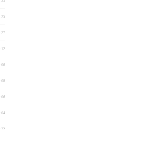
6:33
4:25
3:27
4:12
4:06
8:08
0:06
3:04
2:22