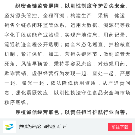
织密全链监管屏障，以刚性制度守护舌尖安全。
坚持源头管控、全程可溯，构建生产—采摘—储运—
销售全链条闭环监管体系。运用大数据、溯源码等数
字化手段赋能产业治理，实现产地信息、用药记录、
流通轨迹全程公开透明；健全常态化巡查、抽检核查
机制，紧盯保鲜、加工、营销关键环节，做到监管无
死角、风险早预警。秉持零容忍态度，对违规用药、
欺诈营销、虚假经营行为发现一起、查处一起、严惩
一起、曝光一起，依法降低信用资质，从严追责问
责，强化震慑效应，以刚性执法守住食品安全与市场
秩序底线。
厚植诚信经营底色，以责任担当护航行业向善。
强化正向典型案例宣传，引导市场主体摒弃短视逐利
思维，拒绝资本裹挟下的利益至上，坚守行业初心与