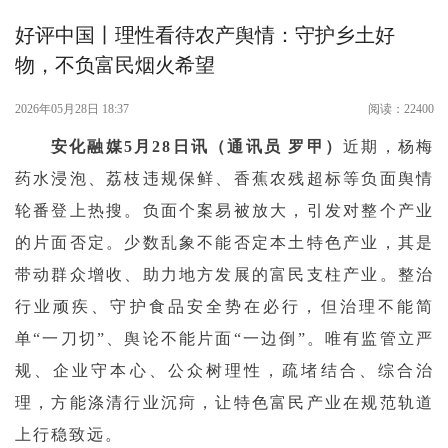
好评中国丨理性看待农产舆情：守护乡土好
物，不负富民烟火希望
2026年05月28日 18:37
阅读：22400
安化融媒5月28日讯（通讯员 罗甲）
近期，杨梅
药水浸泡、荔枝违规保鲜、香蕉农残超标等负面舆情
轮番登上热搜。负面个案易被放大，引发对整个产业
的片面否定。少数乱象不能否定本土特色产业，其是
带动群众增收、助力地方发展的富民支柱产业。整治
行业顽疾、守护食品安全势在必行，但治理不能简
单“一刀切”、舆论不能片面“一边倒”。唯有监管立严
规、企业守本心、公众树理性，疏堵结合、综合治
理，方能涤清行业沉疴，让特色富民产业在规范轨道
上行稳致远。